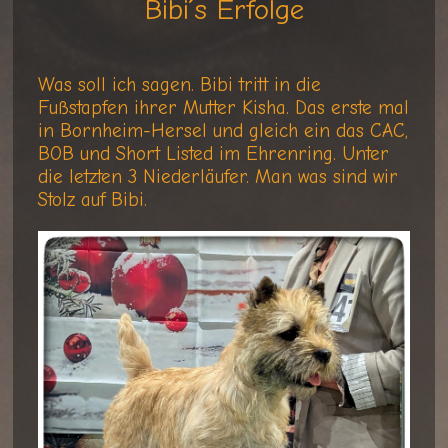
Bibi´s Erfolge
Was soll ich sagen. Bibi tritt in die
Fußstapfen ihrer Mutter Kisha. Das erste mal
in Bornheim-Hersel und gleich ein das CAC,
BOB und Short Listed im Ehrenring. Unter
die letzten 3 Niederläufer. Man was sind wir
Stolz auf Bibi.