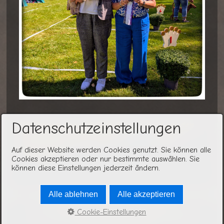
Datenschutzeinstellungen
Wir freuen uns auf Eure Fragen rund um den
Cairn Terrier. Rechtzeitiger
Kontakt
wäre
fantastisch !
Auf dieser Website werden Cookies genutzt. Sie können alle
Cookies akzeptieren oder nur bestimmte auswählen. Sie
können diese Einstellungen jederzeit ändern.
Alle ablehnen
Alle akzeptieren
Startseite
Kontakt
Impressum
Cookie-Einstellungen
© 2015 Zucht vom Feuervogel -
Website erstellt mit